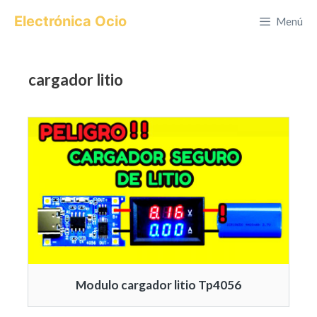
Saltar
Electrónica Ocio
Menú
al
contenido
cargador litio
Modulo cargador litio Tp4056