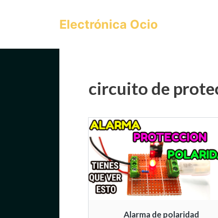
Saltar
al
Electrónica Ocio
contenido
circuito de prote
Alarma de polaridad