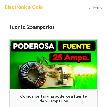
Saltar
Electrónica Ocio
Menú
al
contenido
fuente 25amperios
Como montar una poderosa fuente
de 25 amperios