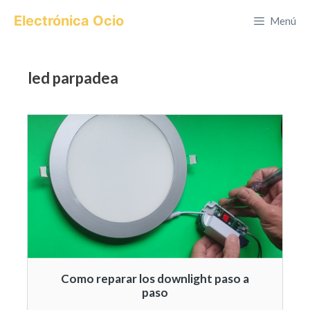
Saltar
Electrónica Ocio
Menú
al
contenido
led parpadea
Como reparar los downlight paso a
paso