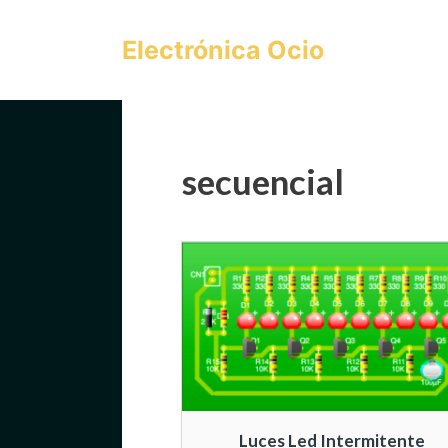
Saltar
al
Electrónica Ocio
contenido
secuencial
Luces Led Intermitente