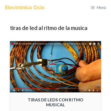
Saltar
Electrónica Ocio
Menú
al
contenido
tiras de led al ritmo de la musica
TIRAS DE LEDS CON RITMO
MUSICAL