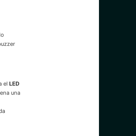
do
 buzzer
a el
LED
uena una
ida