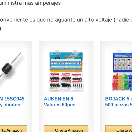
uministra mas amperajes
conveniente es que no aguante un alto voltaje (nadie 
)
M 15SQ045
AUKENIEN 6
BOJACK 5 c
y, diodos
Valores 60pcs
500 piezas
Schottky...
Diodos Schottky...
LED Luces d
erta Amazon
Oferta Amazon
Oferta 