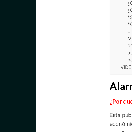
¿
¿
*
*
L
M
co
ad
ca
VID
Alar
¿Por qué
Esta pub
económic