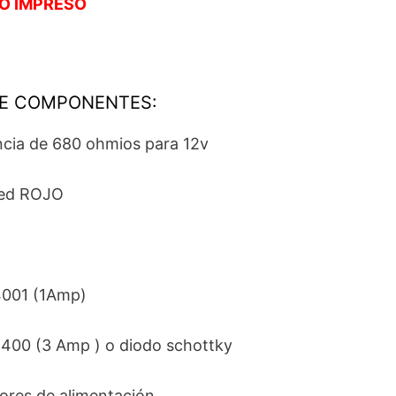
TO IMPRESO
DE COMPONENTES:
encia de 680 ohmios para 12v
led ROJO
4001 (1Amp)
5400 (3 Amp ) o diodo schottky
ores de alimentación