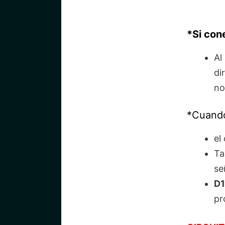
*Si con
Al
di
no
*Cuando
el
Ta
se
D1
pr