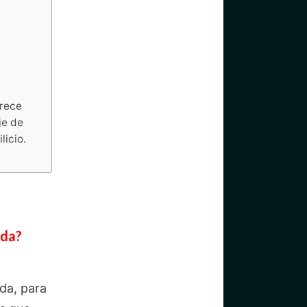
frece
je de
licio.
ida?
da, para