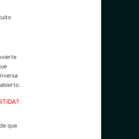
cuito
nvierte
que
inversa
abierto.
RTIDA?
 de que