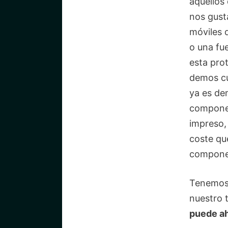
aquellos 
nos gusta
móviles 
o una fu
esta pro
demos cu
ya es de
component
impreso,
coste que
compone
Tenemos 
nuestro 
puede a