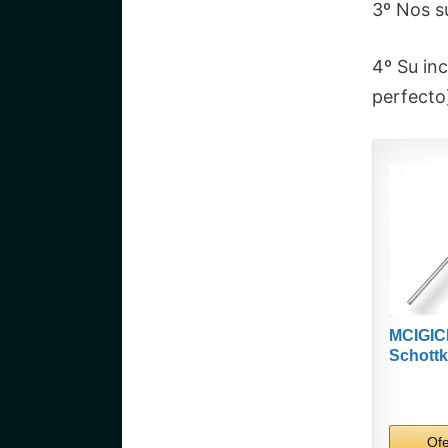
3º Nos s
4º Su in
perfecto
MCIGIC
Schottk
axiales 
Of