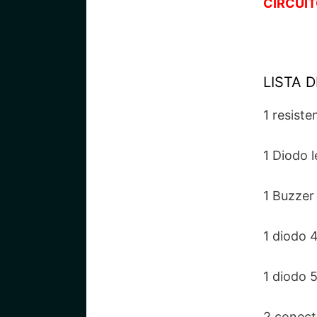
CIRCUI
LISTA 
1 resist
1 Diodo 
1 Buzzer
1 diodo 
1 diodo 
2 conect