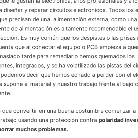
que le gustan la electrónica, a los profesionales y a l
 diseñar y reparar circuitos electrónicos. Todos los 
que precisan de una alimentación externa, como una 
ente de alimentación es altamente recomendable el u
tección. Es muy común que los despistes o las prisas
enta que al conectar el equipo o PCB empieza a qu
masiado tarde para remediarlo hemos quemados los
es, integrados, y se ha volatilizado las pistas del ci
 podemos decir que hemos echado a perder con el e
 supone el material y nuestro trabajo frente al bajo 
nte.
que convertir en una buena costumbre comenzar a r
trabajo usando una protección contra
polaridad inver
horrar muchos problemas.