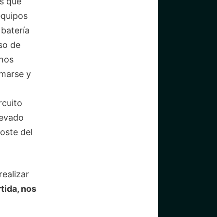
os que
equipos
batería
so de
 nos
emarse y
rcuito
levado
coste del
ealizar
tida, nos