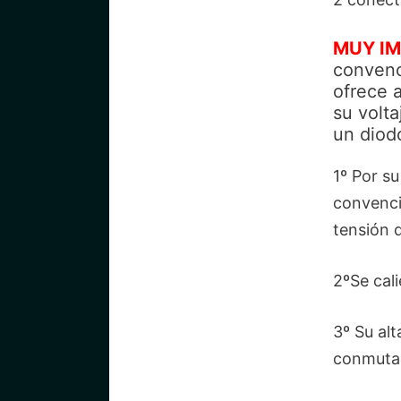
MUY I
convenc
ofrece 
su volt
un diodo
1º Por su
convenci
tensión 
2ºSe cal
3º Su al
conmuta