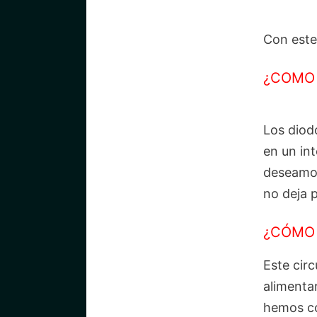
Con este
¿COMO 
Los diod
en un int
deseamos
no deja 
¿CÓMO 
Este circ
alimenta
hemos co