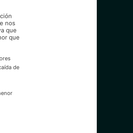
cción
ue nos
ya que
nor que
dores
caída de
menor