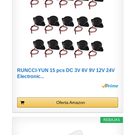
RUNCCI-YUN 15 pcs DC 3V 6V 9V 12V 24V
Electronic...
Oferta Amazon
REBAJAS