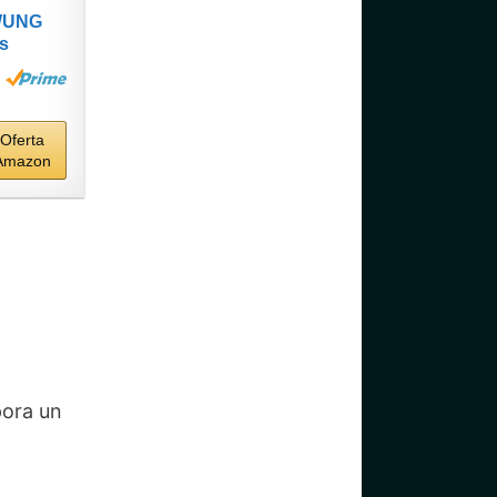
WUNG
s
ncimetr
0K
 Lineal
...
Oferta
Amazon
pora un