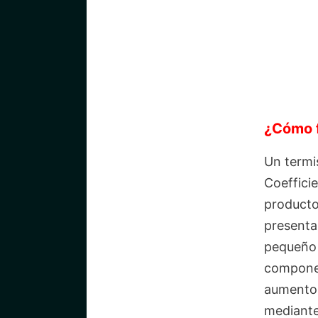
¿Cómo f
Un termi
Coeffici
producto
presenta
pequeño 
componen
aumento 
mediante