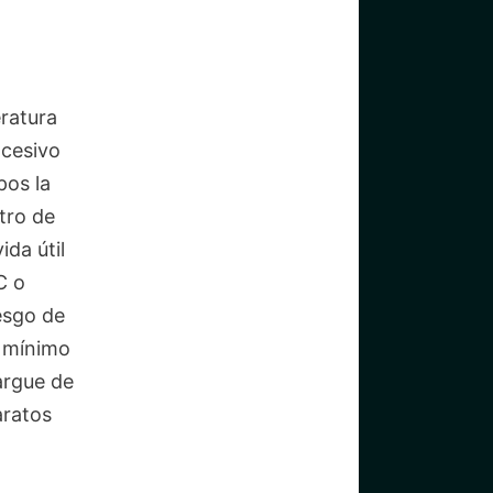
ratura
xcesivo
pos la
tro de
da útil
C o
esgo de
y mínimo
argue de
aratos