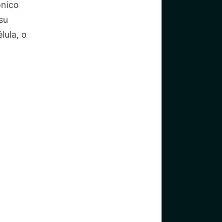
ónico
su
lula, o