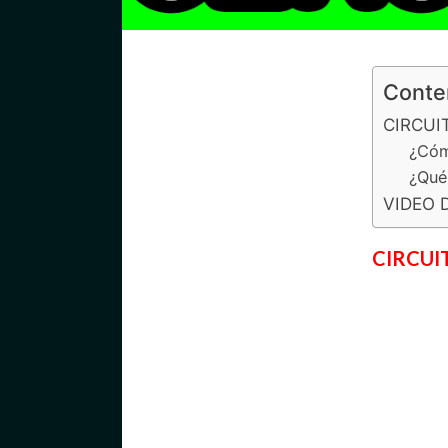
Conte
CIRCUI
¿Cóm
¿Qué
VIDEO 
CIRCUI