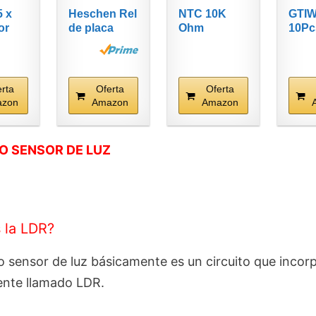
5 x
Heschen Rel
NTC 10K
GTI
or
de placa
Ohm
10Pc
 de
para, PC
Temperatura
Pote
tura
SRD-12VDC-
impermeable
o B1
SL-C,...
trmica
Ohm,
digital...
Cnico
erta
Oferta
Oferta
azon
Amazon
Amazon
O SENSOR DE LUZ
 la LDR?
to sensor de luz básicamente es un circuito que incor
nte llamado LDR.