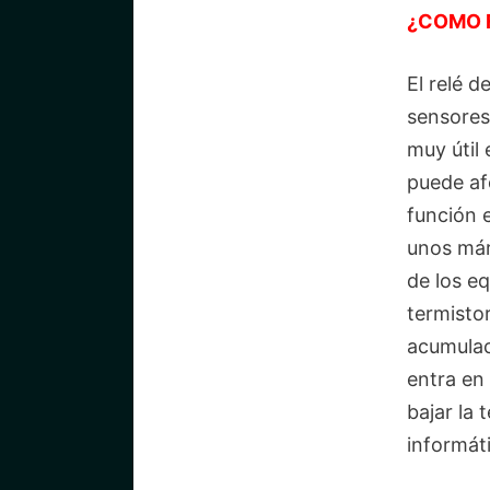
¿COMO 
El relé 
sensores
muy útil 
puede af
función 
unos már
de los e
termisto
acumulac
entra en
bajar la
informát