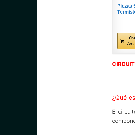
Piezas 
Termist
/Sensor
tempera
/...
Of
Am
CIRCUIT
¿Qué es
El circui
compone