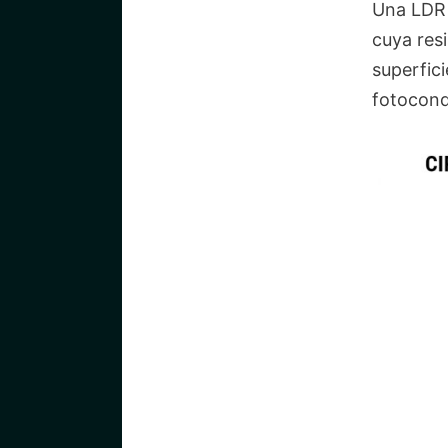
Una LDR 
cuya resi
superfic
fotocond