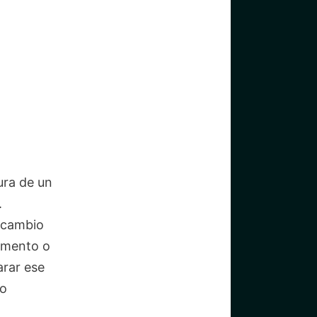
ura de un
.
n cambio
emento o
rar ese
do