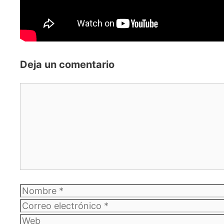
Deja un comentario
Comentario
Nombre
Correo
electrónico
Web